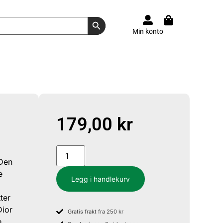
Search Button
Min konto
179,00
kr
 Den
e
Legg i handlekurv
r
ter
Dior
Gratis frakt fra 250 kr
e