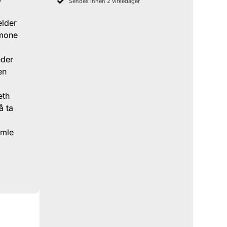
Sendes innen 2 virkedager
elder
imone
eder
en
eth
å ta
amle