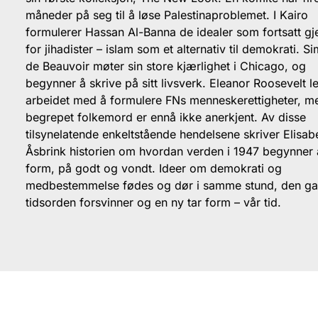
måneder på seg til å løse Palestinaproblemet. I Kairo
formulerer Hassan Al-Banna de idealer som fortsatt gj
for jihadister – islam som et alternativ til demokrati. S
de Beauvoir møter sin store kjærlighet i Chicago, og
begynner å skrive på sitt livsverk. Eleanor Roosevelt l
arbeidet med å formulere FNs menneskerettigheter, m
begrepet folkemord er ennå ikke anerkjent. Av disse
tilsynelatende enkeltstående hendelsene skriver Elisab
Åsbrink historien om hvordan verden i 1947 begynner 
form, på godt og vondt. Ideer om demokrati og
medbestemmelse fødes og dør i samme stund, den g
tidsorden forsvinner og en ny tar form – vår tid.