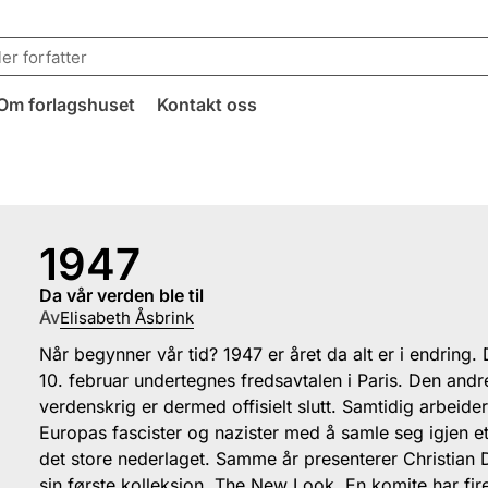
Om forlagshuset
Kontakt oss
1947
da vår verden ble til
Av
Elisabeth Åsbrink
Når begynner vår tid? 1947 er året da alt er i endring.
10. februar undertegnes fredsavtalen i Paris. Den andr
verdenskrig er dermed offisielt slutt. Samtidig arbeide
Europas fascister og nazister med å samle seg igjen et
det store nederlaget. Samme år presenterer Christian 
sin første kolleksjon, The New Look. En komite har fir