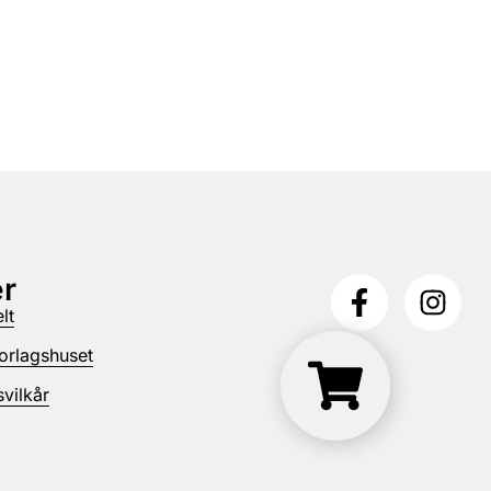
r
lt
orlagshuset
vilkår