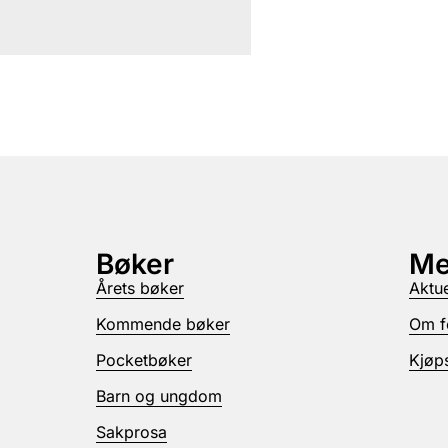
Bøker
Me
Årets bøker
Aktue
Kommende bøker
Om f
Pocketbøker
Kjøps
Barn og ungdom
Sakprosa