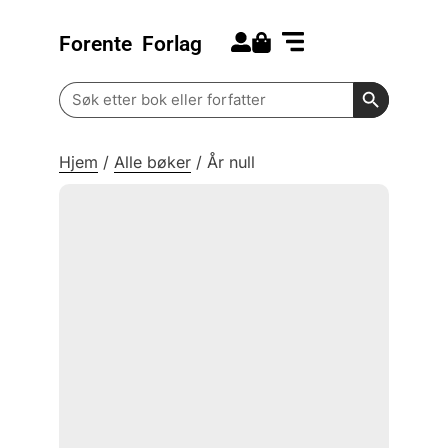
Forente
Forlag
Search for:
Kommende bøker
Barn og ungdom
Search Butt
Search
for:
Hjem
/
Alle bøker
/
År null