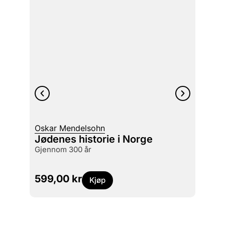
Terje 
Oskar Mendelsohn
Det i
Jødenes historie i Norge
gjen
gjennom 300 år
fra et
599,00
kr
299
Kjøp