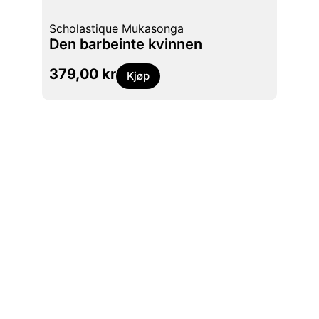
Scholastique Mukasonga
Svart
Den barbeinte kvinnen
379,00
kr
149,
Kjøp