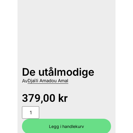
De utålmodige
Av
Djaïli Amadou Amal
379,00
kr
Legg i handlekurv