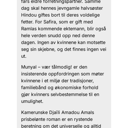
fars eldre forretningspartner. Samme
dag skal hennes jevngamle halvsøster
Hindou giftes bort til deres voldelige
fetter. For Safira, som er gift med
Ramlas kommende ektemann, blir også
hele verden snudd opp ned denne
dagen. Ingen av kvinnene kan motsette
seg sin skjebne, og det finnes ingen vei
ut.
Munyal – vær tålmodig! er den
insisterende oppfordringen som møter
kvinnene i et miljø der tradisjoner,
familiebånd og økonomiske forhold
gjør kvinners selvbestemmelse til en
umulighet.
Kamerunske Djaïli Amadou Amals
prisbelønte roman er en rystende
beretning om det universelle og alltid