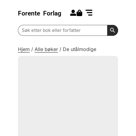
Forente
Forlag
Search for:
Kommende bøker
Barn og ungdom
Search Butt
Search
for:
Hjem
/
Alle bøker
/
De utålmodige