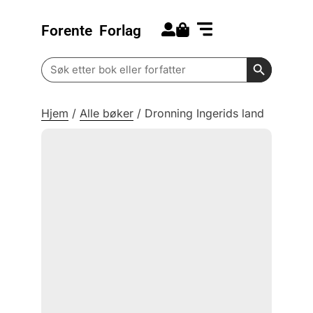
Forente
Forlag
Search for:
Kommende bøker
Barn og ungdom
Search Butt
Search
for:
Hjem
/
Alle bøker
/
Dronning Ingerids land