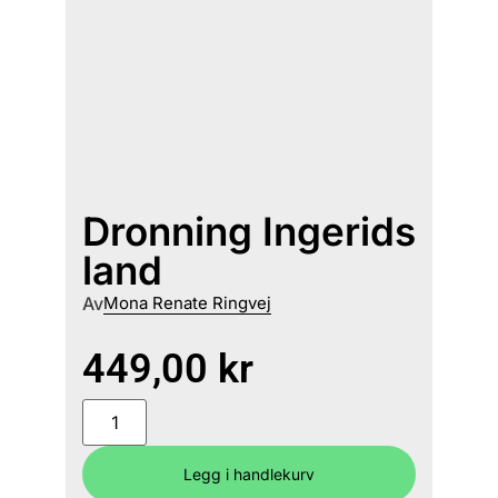
Dronning Ingerids
land
Av
Mona Renate Ringvej
449,00
kr
Legg i handlekurv