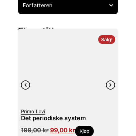
Forfatteren
Flere titler
Salg!
Morte
Våre
Primo Levi
tortur
Det periodiske system
199,00
kr
99,00
kr
399
Kjøp