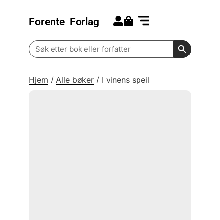
Forente
Forlag
Search for:
Kommende bøker
Barn og ungdom
Search Butt
Search
for:
Hjem
/
Alle bøker
/
I vinens speil