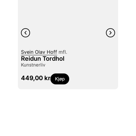
Morte
Svein Olav Hoff
mfl.
Our 
Reidun Tordhol
torture survivors : we who would be
kunstnerliv
silenc
449,00
kr
399
Kjøp