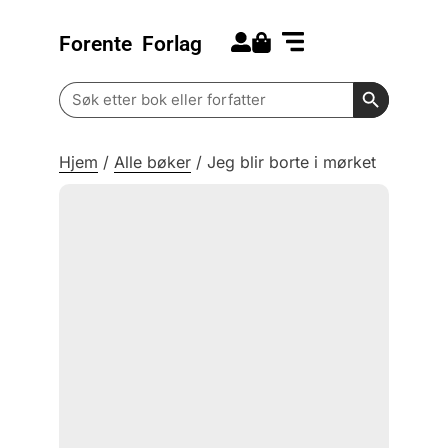
Forente
Forlag
Search for:
Kommende bøker
Barn og ungdom
Search Butt
Search
for:
Hjem
/
Alle bøker
/
Jeg blir borte i mørket