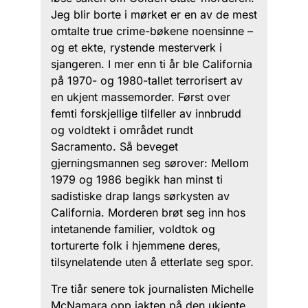
Jeg blir borte i mørket er en av de mest
omtalte true crime-bøkene noensinne –
og et ekte, rystende mesterverk i
sjangeren. I mer enn ti år ble California
på 1970- og 1980-tallet terrorisert av
en ukjent massemorder. Først over
femti forskjellige tilfeller av innbrudd
og voldtekt i området rundt
Sacramento. Så beveget
gjerningsmannen seg sørover: Mellom
1979 og 1986 begikk han minst ti
sadistiske drap langs sørkysten av
California. Morderen brøt seg inn hos
intetanende familier, voldtok og
torturerte folk i hjemmene deres,
tilsynelatende uten å etterlate seg spor.
Tre tiår senere tok journalisten Michelle
McNamara opp jakten på den ukjente