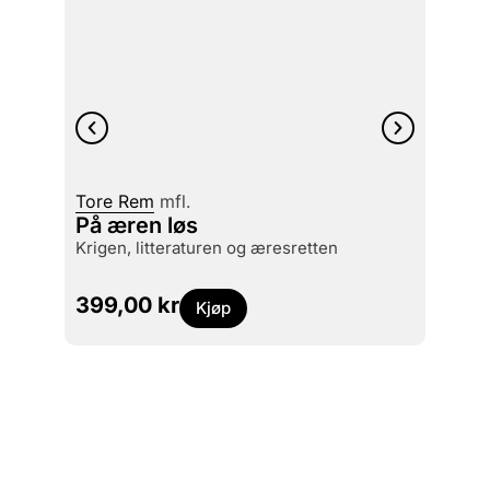
Terje 
Tore Rem
mfl.
Det i
På æren løs
gjen
krigen, litteraturen og æresretten
fra et
399,00
kr
299
Kjøp