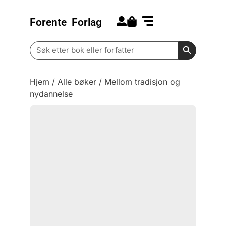
Forente
Forlag
Search for:
Kommende bøker
Barn og ungdom
Search Butt
Search
for:
Hjem
/
Alle bøker
/
Mellom tradisjon og
nydannelse