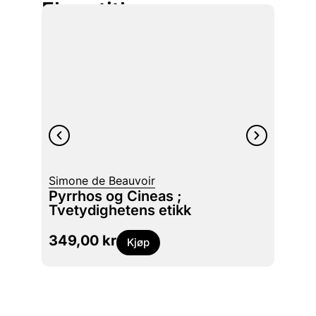
Flere titler
Simone de Beauvoir
Rune 
Pyrrhos og Cineas ;
Elst
Tvetydighetens etikk
199,
349,00
kr
Kjøp