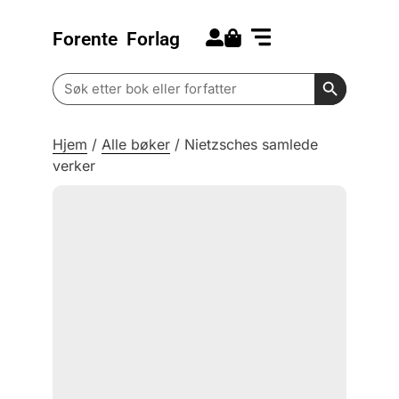
Forente
Forlag
Search for:
Kommende bøker
Barn og ungdom
Search Butt
Search
for:
Hjem
/
Alle bøker
/
Nietzsches samlede
verker