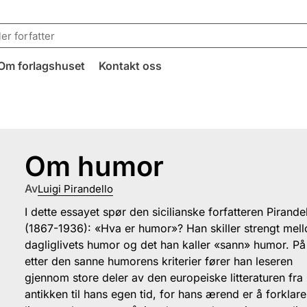
Om forlagshuset
Kontakt oss
Om humor
Av
Luigi Pirandello
I dette essayet spør den sicilianske forfatteren Pirande
(1867-1936): «Hva er humor»? Han skiller strengt mel
dagliglivets humor og det han kaller «sann» humor. På 
etter den sanne humorens kriterier fører han leseren
gjennom store deler av den europeiske litteraturen fra
antikken til hans egen tid, for hans ærend er å forklar