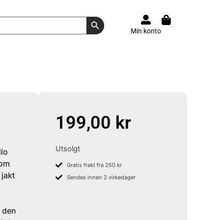
Search Button
Min konto
199,00
kr
Utsolgt
llo
lom
Gratis frakt fra 250 kr
jakt
Sendes innen 2 virkedager
e den