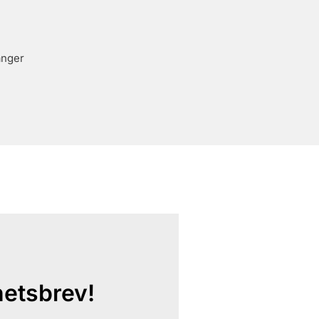
anger
hetsbrev!