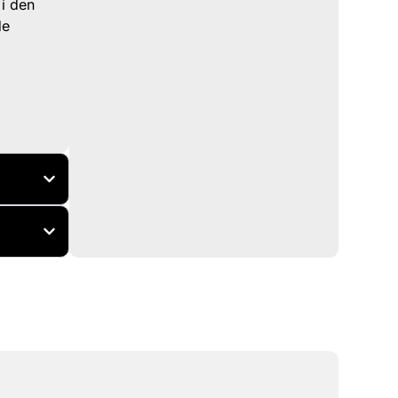
 i den
de