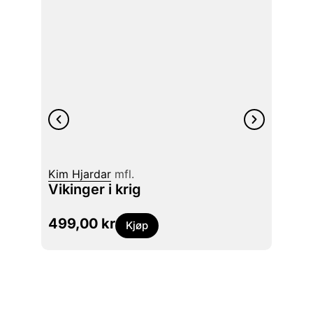
Hilde 
Kim Hjardar
mfl.
Ande
Vikinger i krig
og de
499,00
kr
299
Kjøp