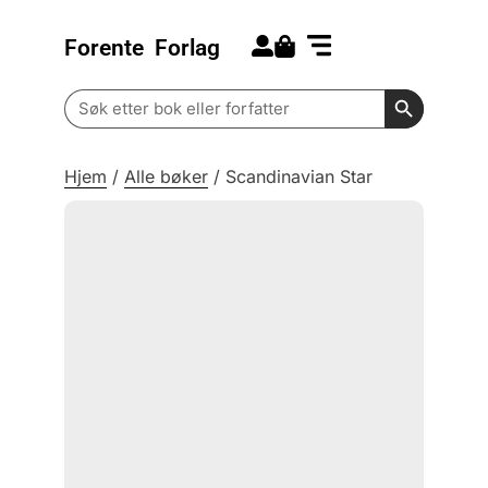
Forente
Forlag
Search for:
Kommende bøker
Barn og ungdom
Search Butt
Search
for:
Hjem
/
Alle bøker
/
Scandinavian Star