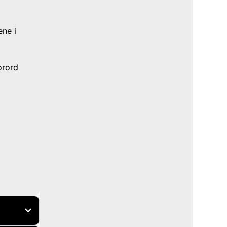
ene i
orord