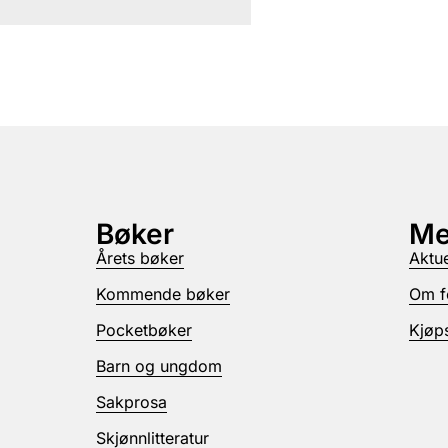
Bøker
Me
Årets bøker
Aktue
Kommende bøker
Om f
Pocketbøker
Kjøps
Barn og ungdom
Sakprosa
Skjønnlitteratur