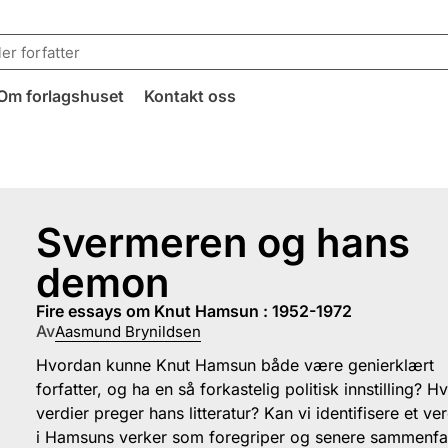
Om forlagshuset
Kontakt oss
Svermeren og hans
demon
fire essays om Knut Hamsun : 1952-1972
Av
Aasmund Brynildsen
Hvordan kunne Knut Hamsun både være genierklært
forfatter, og ha en så forkastelig politisk innstilling? Hv
verdier preger hans litteratur? Kan vi identifisere et ve
i Hamsuns verker som foregriper og senere sammenfal