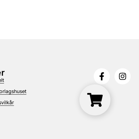
r
lt
orlagshuset
vilkår