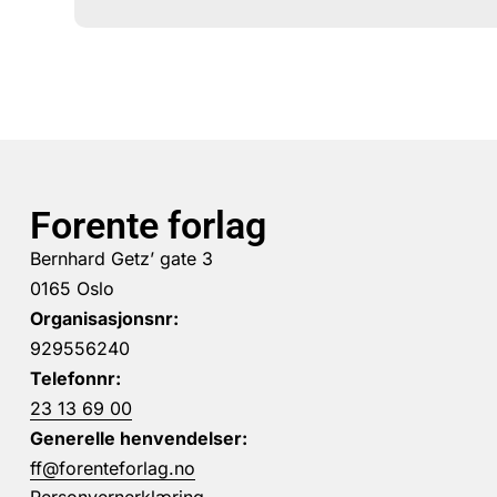
Forente forlag
Bernhard Getz’ gate 3
0165 Oslo
Organisasjonsnr:
929556240
Telefonnr:
23 13 69 00
Generelle henvendelser:
ff@forenteforlag.no
Personvernerklæring