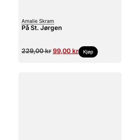
Amalie Skram
På St. Jørgen
229,00
kr
99,00
kr
Kjøp