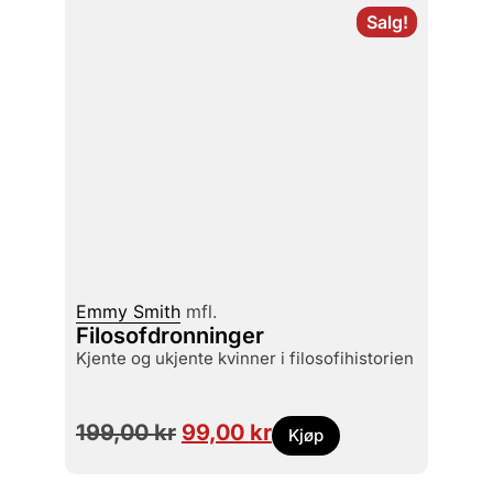
Salg!
Emmy Smith
mfl.
Filosofdronninger
kjente og ukjente kvinner i filosofihistorien
199,00
kr
99,00
kr
Kjøp