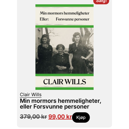
Salg!
Clair Wills
Min mormors hemmeligheter,
eller Forsvunne personer
379,00
kr
99,00
kr
Kjøp