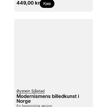
449,00
kr
Kjøp
Øystein Sjåstad
Modernismens billedkunst i
Norge
en feministisk aksjon