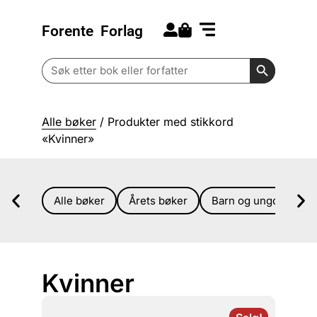
Forente
Forlag
Search for:
Kommende bøker
Barn og ungdom
Search Butt
Search
for:
Alle bøker
/ Produkter med stikkord
«Kvinner»
Alle bøker
Årets bøker
Barn og ungdom
Kvinner