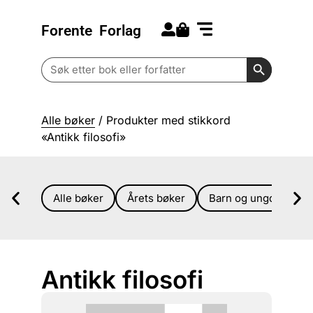
Forente
Forlag
Search for:
Kommende bøker
Barn og ungdom
Search Butt
Search
for:
Alle bøker
/ Produkter med stikkord
«Antikk filosofi»
Alle bøker
Årets bøker
Barn og ungdom
Antikk filosofi